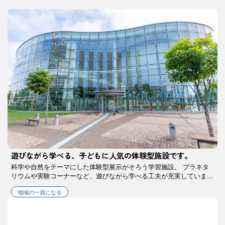
遊びながら学べる、子どもに人気の体験型施設です。
科学や自然をテーマにした体験型展示がそろう学習施設。 プラネタ
リウムや実験コーナーなど、遊びながら学べる工夫が充実していま
す。 屋内施設のため天候に左右されず楽しめるのも魅力。 観光の合
地域の一員になる
間や滞在中の家族のお出かけ先として …