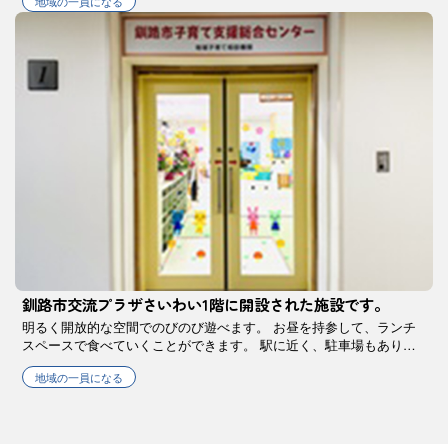
地域の一員になる
釧路市交流プラザさいわい1階に開設された施設です。
明るく開放的な空間でのびのび遊べます。 お昼を持参して、ランチ
スペースで食べていくことができます。 駅に近く、駐車場もあり、
路線バスでの利用にも便利です。 近隣には、こども遊学館や中央図
地域の一員になる
書館、MOOなど親子で楽しめる施設 …