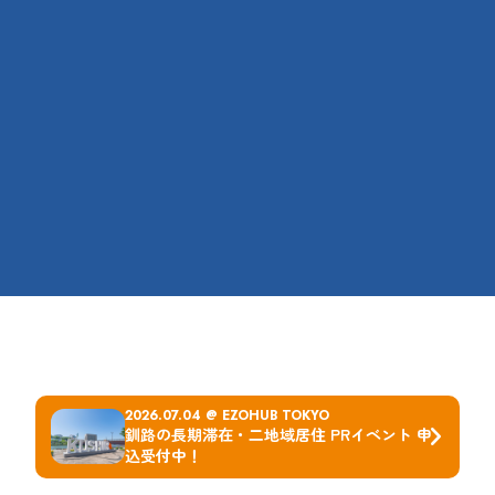
泊まる
食べる・買う
観る・遊ぶ
地域の一員になる
観光スポットや体験コンテンツの
複業・起業支援、求人情報、
紹介
市内コワーキングスペースなど
各種イベント情報
子育て情報
北海道釧路とは
アクセス
お知らせ
特定商取引に基づく表記
個人情報保護方針
企業情報
© 2026 ENJOY KUSHIRO
2026.07.04 @ EZOHUB TOKYO
釧路の長期滞在・二地域居住 PRイベント 申
込受付中！