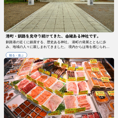
港町・釧路を見守り続けてきた、由緒ある神社です。
釧路港の近くに鎮座する、歴史ある神社。 港町の発展とともに歩
み、地域の人々に親しまれてきました。 境内からは海を感じられ、
穏やかな時間が流れます。観光の合間に立ち寄るのはもちろん、滞在
観る・遊ぶ
中に静かに手を合わせたくなる、釧路の …