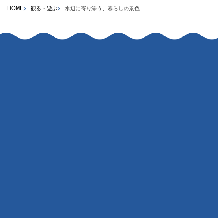
HOME
観る・遊ぶ
水辺に寄り添う、暮らしの景色
お問い合わせ
泊まる
食べる・買う
観る・遊ぶ
地域の一員になる
観光スポットや体験コンテンツの
複業・起業支援、求人情報、
紹介
市内コワーキングスペースなど
各種イベント情報
子育て情報
北海道釧路とは
アクセス