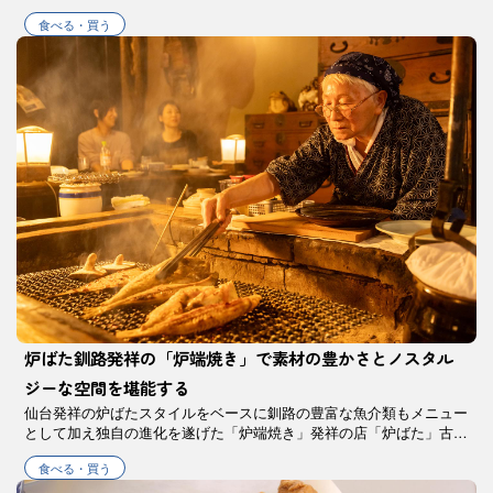
選べば、港町ならではの豊かな味覚を堪能できます。
食べる・買う
炉ばた釧路発祥の「炉端焼き」で素材の豊かさとノスタル
ジーな空間を堪能する
仙台発祥の炉ばたスタイルをベースに釧路の豊富な魚介類もメニュー
として加え独自の進化を遂げた「炉端焼き」発祥の店「炉ばた」古民
家を思わせるお店の雰囲気を感じながら囲炉裏を囲み、旬の魚介や野
食べる・買う
菜を炭火でじっくり焼き上げるのが釧 …