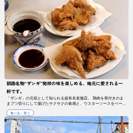
釧路名物“ザンギ”発祥の味を楽しめる、地元に愛される一
軒です。
「ザンギ」の元祖として知られる超有名老舗店。 鶏肉を骨付きのま
まブツ切りにして揚げたサクサクの食感と、ウスターソースをベース
にした秘伝のタレが観光客のみならず地元民の手土産にも定番となっ
食べる・買う
ています。